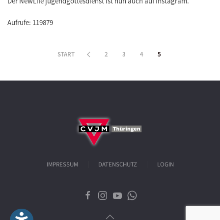
Der NewLife jugendgottesdienst ist nun auch auf Instagram.
Aufrufe: 119879
START
2
3
4
5
IMPRESSUM
DATENSCHUTZ
LOGIN