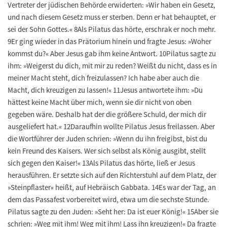
Vertreter der jüdischen Behörde erwiderten: »Wir haben ein Gesetz,
und nach diesem Gesetz muss er sterben. Denn er hat behauptet, er
sei der Sohn Gottes.« 8Als Pilatus das hörte, erschrak er noch mehr.
9Er ging wieder in das Prätorium hinein und fragte Jesus: »Woher
kommst du?« Aber Jesus gab ihm keine Antwort. 10Pilatus sagte zu
ihm: »Weigerst du dich, mit mir zu reden? Weißt du nicht, dass es in
meiner Macht steht, dich freizulassen? Ich habe aber auch die
Macht, dich kreuzigen zu lassen!« 11Jesus antwortete ihm: »Du
hättest keine Macht über mich, wenn sie dir nicht von oben
gegeben wäre. Deshalb hat der die größere Schuld, der mich dir
ausgeliefert hat.« 12Daraufhin wollte Pilatus Jesus freilassen. Aber
die Wortführer der Juden schrien: »Wenn du ihn freigibst, bist du
kein Freund des Kaisers. Wer sich selbst als König ausgibt, stellt
sich gegen den Kaiser!« 13Als Pilatus das hörte, ließ er Jesus
herausführen. Er setzte sich auf den Richterstuhl auf dem Platz, der
»Steinpflaster« heißt, auf Hebräisch Gabbata. 14Es war der Tag, an
dem das Passafest vorbereitet wird, etwa um die sechste Stunde.
Pilatus sagte zu den Juden: »Seht her: Da ist euer König!« 15Aber sie
schrien: »Weg mit ihm! Weg mit ihm! Lass ihn kreuzigen!« Da fragte