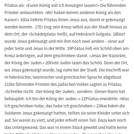
Pilatus sie: »Euren König soll ich kreuzigen lassen?« Die führenden
Priester antworteten: »Wir haben keinen anderen König als den
Kaiser!« 16Da lieferte Pilatus ihnen Jesus aus, damit er gekreuzigt
werden konnte. 17Er trug sein Kreuz selbst aus der Stadt hinaus zu
dem Ort, der »Schädelplatz« heißt, auf Hebräisch Golgota. 18Dort
wurde Jesus gekreuzigt und mit ihm noch zwei andere – einer auf
jeder Seite und Jesus in der Mitte. 19Pilatus ließ ein Schild oben am
Kreuz anbringen, auf dem geschrieben stand: »Jesus der Nazoräer,
der König der Juden.« 20Viele Juden lasen das Schild. Denn der Ort,
wo Jesus gekreuzigt wurde, lag nahe bei der Stadt. Die Inschrift war
in hebräischer, lateinischer und griechischer Sprache abgefasst.
21Die führenden Priester des jüdischen Volkes sagten zu Pilatus:
»Schreibe nicht: ›Der König der Juden‹, sondern: ›Dieser Mann hat
behauptet: Ich bin der König der Juden.‹« 22Pilatus erwiderte: »Was
ich geschrieben habe, das habe ich geschrieben.« 23Nachdem die
Soldaten Jesus gekreuzigt hatten, teilten sie seine Kleider unter sich
auf. Sie waren zu viert, und jeder erhielt einen Teil. Dazu kam noch
das Untergewand. Das war in einem Stück gewebt und hatte keine