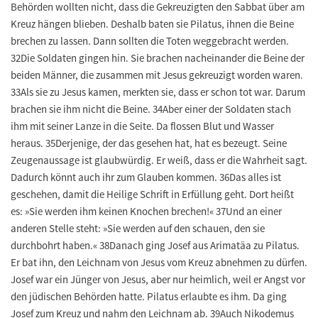
Behörden wollten nicht, dass die Gekreuzigten den Sabbat über am
Kreuz hängen blieben. Deshalb baten sie Pilatus, ihnen die Beine
brechen zu lassen. Dann sollten die Toten weggebracht werden.
32Die Soldaten gingen hin. Sie brachen nacheinander die Beine der
beiden Männer, die zusammen mit Jesus gekreuzigt worden waren.
33Als sie zu Jesus kamen, merkten sie, dass er schon tot war. Darum
brachen sie ihm nicht die Beine. 34Aber einer der Soldaten stach
ihm mit seiner Lanze in die Seite. Da flossen Blut und Wasser
heraus. 35Derjenige, der das gesehen hat, hat es bezeugt. Seine
Zeugenaussage ist glaubwürdig. Er weiß, dass er die Wahrheit sagt.
Dadurch könnt auch ihr zum Glauben kommen. 36Das alles ist
geschehen, damit die Heilige Schrift in Erfüllung geht. Dort heißt
es: »Sie werden ihm keinen Knochen brechen!« 37Und an einer
anderen Stelle steht: »Sie werden auf den schauen, den sie
durchbohrt haben.« 38Danach ging Josef aus Arimatäa zu Pilatus.
Er bat ihn, den Leichnam von Jesus vom Kreuz abnehmen zu dürfen.
Josef war ein Jünger von Jesus, aber nur heimlich, weil er Angst vor
den jüdischen Behörden hatte. Pilatus erlaubte es ihm. Da ging
Josef zum Kreuz und nahm den Leichnam ab. 39Auch Nikodemus