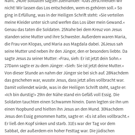
Naht. 24Die Soldaten sagten zueinander: »Das zerschneiden wir
nicht! Wir lassen das Los entscheiden, wem es gehören soll.« So
ging in Erfüllung, was in der Heiligen Schrift steht: »Sie verteilen
meine Kleider unter sich und werfen das Los über mein Gewand.«
Genau das taten die Soldaten. 25Nahe bei dem Kreuz von Jesus
standen seine Mutter und ihre Schwester. Außerdem waren Maria,
die Frau von Klopas, und Maria aus Magdala dabei. 26Jesus sah
seine Mutter und neben ihr den Jünger, den er besonders liebte. Da
sagte Jesus zu seiner Mutter: »Frau, sieh: Er ist jetzt dein Sohn.«
27Dann sagte er zu dem Jünger: »Sieh: Sie ist jetzt deine Mutter.«
Von dieser Stunde an nahm der Jünger sie bei sich auf. 28Nachdem
das geschehen war, wusste Jesus, dass jetzt alles vollbracht war.
Damit vollendet würde, was in der Heiligen Schrift steht, sagte er:
»Ich bin durstig!« 29In der Nähe stand ein Gefäß voll Essig. Die
Soldaten tauchten einen Schwamm hinein. Dann legten sie ihn um
einen Ysopbund und hielten ihn Jesus an den Mund. 30Nachdem
Jesus den Essig genommen hatte, sagte er: »Es ist alles vollbracht.«
Er ließ den Kopf sinken und starb. 31Es war der Tag vor dem
Sabbat, der außerdem ein hoher Festtag war. Die jüdischen