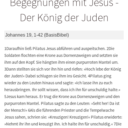
Begegnungen mit Jesus -
Der König der Juden
Johannes 19, 1-42 (BasisBibel)
1Daraufhin ließ Pilatus Jesus abführen und auspeitschen. 2Die
Soldaten flochten eine Krone aus Dornenzweigen und setzten sie
ihm auf den Kopf. Sie hängten ihm einen purpurroten Mantel um.
3Dann stellten sie sich vor ihn hin und riefen: »Hoch lebe der König
der Juden!« Dabei schlugen sie ihm ins Gesicht. 4Pilatus ging
wieder zu den Leuten hinaus und sagte: »Ich lasse ihn zu euch
herausbringen. Ihr sollt wissen, dass ich ihn für unschuldig halte.«
5Jesus kam heraus. Er trug die Krone aus Dornenzweigen und den
purpurroten Mantel. Pilatus sagte zu den Leuten: »Seht her! Da ist
der Mensch!« 6Als die führenden Priester und die Tempelwache
Jesus sahen, schrien sie: »Kreuzigen! Kreuzigen!« Pilatus erwiderte:
»Nehmt ihr ihn und kreuzigt ihn. Ich halte ihn für unschuldig.« 7Die