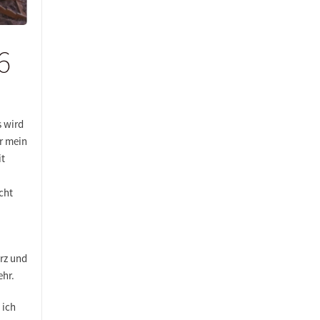
6
s wird
er mein
it
cht
arz und
ehr.
 ich