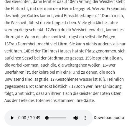
den Gerechten, dann lernt er dazu! 10Am Anfang der Weisheit steht
die Ehrfurcht, mit der man dem Herrn begegnet. Wer zur Erkenntnis
des heiligen Gottes kommt, wird Einsicht erlangen. 11Durch mich,
die Weisheit, führst du ein langes Leben. Viele glückliche Jahre
werden dir geschenkt. 12Wenn du dir Weisheit erwirbst, kommt es
dir zugute. Wenn du aber spottest, trägst du selbst die Folgen.
13Frau Dummheit macht viel Lärm. Sie kann nichts anderes als nur
verführen. 14Bei der Tür ihres Hauses hat sie Platz genommen, sich
auf einen Sessel bei der Stadtmauer gesetzt. 15Sie spricht alle an,
die vorbeikommen, auch die, die weitergehen wollen: 16»Wer
unerfahren ist, der kehre bei mir ein!« Und zu denen, die noch
unwissend sind, sagt sie: 17»Gestohlenes Wasser ist süß. Heimlich
gegessenes Brot schmeckt köstlich.« 18Doch wer ihrer Einladung
folgt, ahnt nicht, dass an ihrem Tisch die Geister der Toten sitzen.
Aus der Tiefe des Totenreichs stammen ihre Gäste.
Download audio