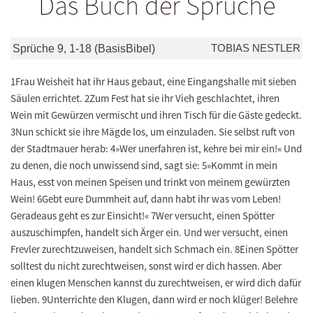
Das Buch der Sprüche
TOBIAS NESTLER
Sprüche 9, 1-18 (BasisBibel)
1Frau Weisheit hat ihr Haus gebaut, eine Eingangshalle mit sieben
Säulen errichtet. 2Zum Fest hat sie ihr Vieh geschlachtet, ihren
Wein mit Gewürzen vermischt und ihren Tisch für die Gäste gedeckt.
3Nun schickt sie ihre Mägde los, um einzuladen. Sie selbst ruft von
der Stadtmauer herab: 4»Wer unerfahren ist, kehre bei mir ein!« Und
zu denen, die noch unwissend sind, sagt sie: 5»Kommt in mein
Haus, esst von meinen Speisen und trinkt von meinem gewürzten
Wein! 6Gebt eure Dummheit auf, dann habt ihr was vom Leben!
Geradeaus geht es zur Einsicht!« 7Wer versucht, einen Spötter
auszuschimpfen, handelt sich Ärger ein. Und wer versucht, einen
Frevler zurechtzuweisen, handelt sich Schmach ein. 8Einen Spötter
solltest du nicht zurechtweisen, sonst wird er dich hassen. Aber
einen klugen Menschen kannst du zurechtweisen, er wird dich dafür
lieben. 9Unterrichte den Klugen, dann wird er noch klüger! Belehre