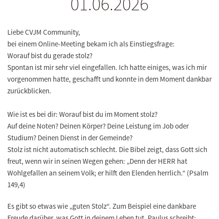
01.06.2026
Liebe CVJM Community,
bei einem Online-Meeting bekam ich als Einstiegsfrage:
Worauf bist du gerade stolz?
Spontan ist mir sehr viel eingefallen. Ich hatte einiges, was ich mir
vorgenommen hatte, geschafft und konnte in dem Moment dankbar
zurückblicken.
Wie ist es bei dir: Worauf bist du im Moment stolz?
Auf deine Noten? Deinen Körper? Deine Leistung im Job oder
Studium? Deinen Dienst in der Gemeinde?
Stolz ist nicht automatisch schlecht. Die Bibel zeigt, dass Gott sich
freut, wenn wir in seinen Wegen gehen: „Denn der HERR hat
Wohlgefallen an seinem Volk; er hilft den Elenden herrlich.“ (Psalm
149,4)
Es gibt so etwas wie „guten Stolz“. Zum Beispiel eine dankbare
Freude darüber, was Gott in deinem Leben tut. Paulus schreibt: