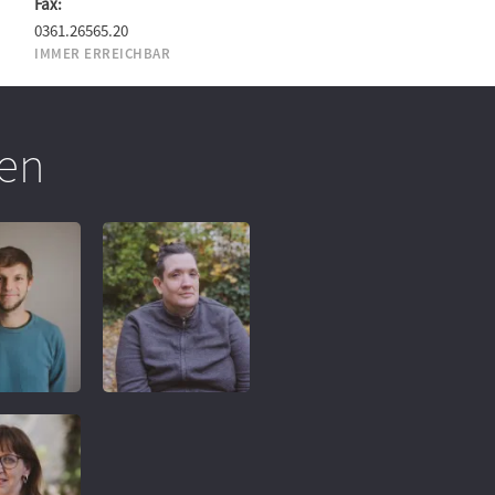
Fax:
0361.26565.20
IMMER ERREICHBAR
en