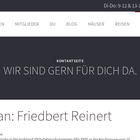
Di-Do: 9-12 & 13-
EN
MITGLIEDER
DU
BLOG
HÄUSER
REISEN
KONTAKTSEITE
WIR SIND GERN FÜR DICH DA.
n: Friedbert Reinert
en
irche in Deutschland (EKD-Datenschutzgesetz-DSG-EKD) in der Neufassung vom 15.