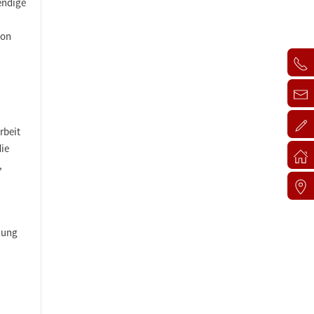
endige
von
rbeit
die
,
lung