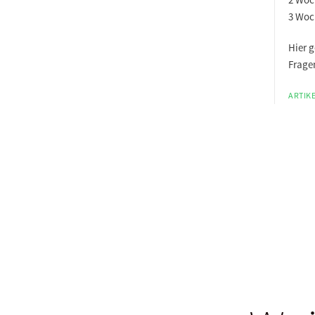
3 Woc
Hier g
Frage
ARTIKE