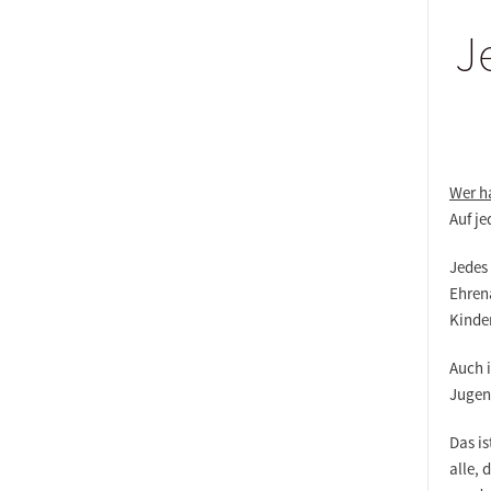
J
Wer ha
Auf je
Jedes 
Ehrena
Kinde
Auch i
Jugen
Das is
alle, 