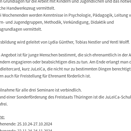
n Grundlagen für die Arbeit mit Kindern und Jugendlichen und das notw
iche Handwerkszeug vermittelt.
ei Wochenenden werden Kenntnisse in Psychologie, Pädagogik, Leitung 
rn- und Jugendgruppen, Methodik, Verkündigung, Didaktik und
sgrundlagen vermittelt.
sbildung wird geleitet von Lydia Günther, Tobias Nestler und Yentl Wolff.
 Angebot ist für junge Menschen bestimmt, die sich ehrenamtlich in der A
indern engagieren oder beabsichtigen dies zu tun. Am Ende erlangt man 
leitercard, kurz JuLeiCa, die nicht nur zu bestimmten Dingen berechtigt
n auch für Freistellung für Ehrenamt förderlich ist.
ilnahme für alle drei Seminare ist verbindlich.
und einer Sonderförderung des Freistaats Thüringen ist die JuLeiCa-Schu
frei.
ne:
henende: 25.10.24-27.10.2024
henende: 22.11.24-24.11.2024