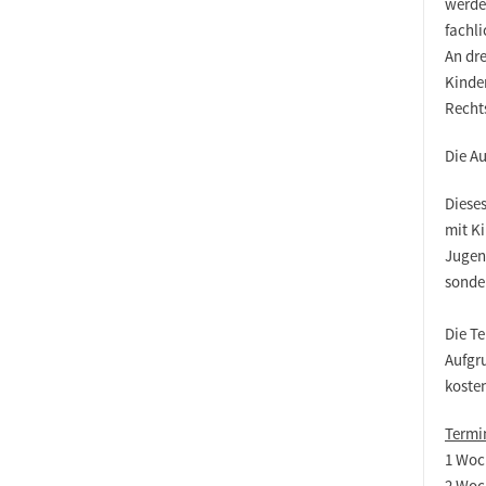
werde
fachl
An dr
Kinde
Recht
Die Au
Dieses
mit K
Jugend
sonder
Die Te
Aufgr
kosten
Termi
1 Woc
2 Woc