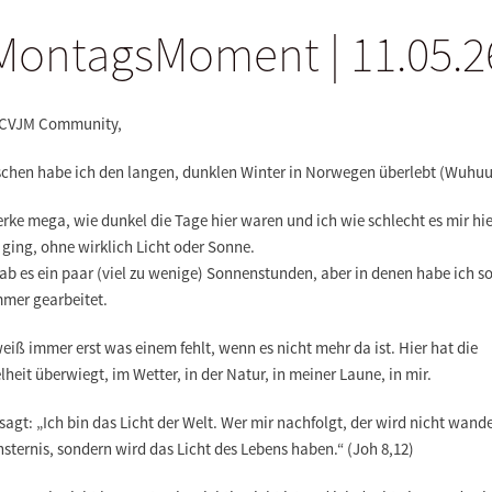
MontagsMoment | 11.05.2
 CVJM Community,
schen habe ich den langen, dunklen Winter in Norwegen überlebt (Wuhuu
rke mega, wie dunkel die Tage hier waren und ich wie schlecht es mir hie
ging, ohne wirklich Licht oder Sonne.
ab es ein paar (viel zu wenige) Sonnenstunden, aber in denen habe ich s
mmer gearbeitet.
iß immer erst was einem fehlt, wenn es nicht mehr da ist. Hier hat die
heit überwiegt, im Wetter, in der Natur, in meiner Laune, in mir.
sagt: „Ich bin das Licht der Welt. Wer mir nachfolgt, der wird nicht wande
nsternis, sondern wird das Licht des Lebens haben.“ (Joh 8,12)