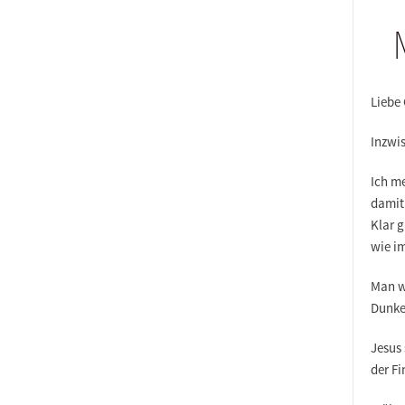
Liebe
Inzwi
Ich me
damit 
Klar g
wie i
Man we
Dunkel
Jesus 
der Fi