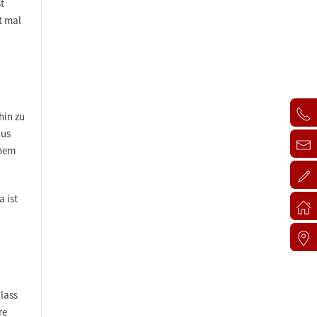
t
t mal
hin zu
aus
inem
a ist
lass
re