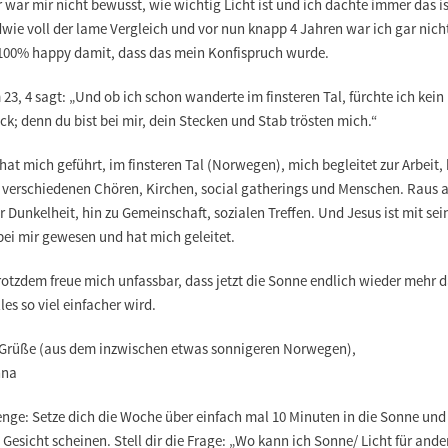
 war mir nicht bewusst, wie wichtig Licht ist und ich dachte immer das is
wie voll der lame Vergleich und vor nun knapp 4 Jahren war ich gar nich
 100% happy damit, dass das mein Konfispruch wurde.
23, 4 sagt: „Und ob ich schon wanderte im finsteren Tal, fürchte ich kein
k; denn du bist bei mir, dein Stecken und Stab trösten mich.“
hat mich geführt, im finsteren Tal (Norwegen), mich begleitet zur Arbeit, 
n verschiedenen Chören, Kirchen, social gatherings und Menschen. Raus 
 Dunkelheit, hin zu Gemeinschaft, sozialen Treffen. Und Jesus ist mit se
bei mir gewesen und hat mich geleitet.
otzdem freue mich unfassbar, dass jetzt die Sonne endlich wieder mehr d
les so viel einfacher wird.
 Grüße (aus dem inzwischen etwas sonnigeren Norwegen),
nna
nge: Setze dich die Woche über einfach mal 10 Minuten in die Sonne und 
s Gesicht scheinen. Stell dir die Frage: „Wo kann ich Sonne/ Licht für ande