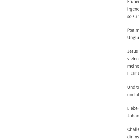
Früher
irgend
so zu
Psalm 
Unglüc
Jesus 
viele
meiner
Licht 
Und tr
und al
Liebe
Joha
Challe
dir in