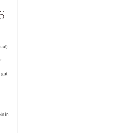
6
uu!)
r
o gut
ln in