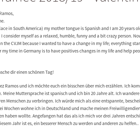
 Ramos,
me.
place in South America) my mother tongue is Spanish and I am 20 years old.
I consider myself as a relaxed, humble, funny and a bit crazy person. N
in the CVJM because I wanted to have a change in my life; everything star
r my time in Germany is to have positives changes in my life and help pe
sche dir einen schönen Tag!
z Ramos und ich möchte euch ein bisschen über mich erzählen. Ich ko
Meine Muttersprache ist spanisch und ich bin 20 Jahre alt. Ich wander
eren Menschen zu verbringen. Ich würde mich als eine entspannte, besch
wei Wochen wohne ich in Deutschland und mache meinen Freiwilligendien
n haben wollte. Angefangen hat das als ich mich vor drei Jahren entsc
iesem Jahr ist es, ein besserer Mensch zu werden und anderen zu helfen.. I