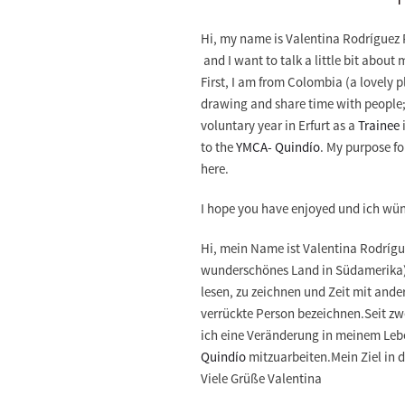
Hi, my name is
Valentina Rodríguez
and I want to talk a little bit about 
First, I am from Colombia (a lovely 
drawing and share time with people; 
voluntary year in Erfurt as a
Trainee
to the
YMCA- Quindío
. My purpose fo
here.
I hope you have enjoyed und ich wün
Hi, mein Name ist
Valentina
Rodrígue
wunderschönes Land in Südamerika). 
lesen, zu zeichnen und Zeit mit and
verrückte Person bezeichnen.Seit z
ich eine Veränderung in meinem Lebe
Quindío
mitzuarbeiten.Mein Ziel in d
Viele Grüße Valentina