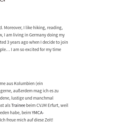
 Moreover, I like hiking, reading,
ow, I am living in Germany doing my
ted 3 years ago when I decide to join
ople… I am so excited for my time
mme aus Kolumbien (ein
e gerne, außerdem mag ich es zu
eidene, lustige und manchmal
st als
Trainee
beim CVJM Erfurt, weil
hieden habe, beim
YMCA-
ch freue mich auf diese Zeit!