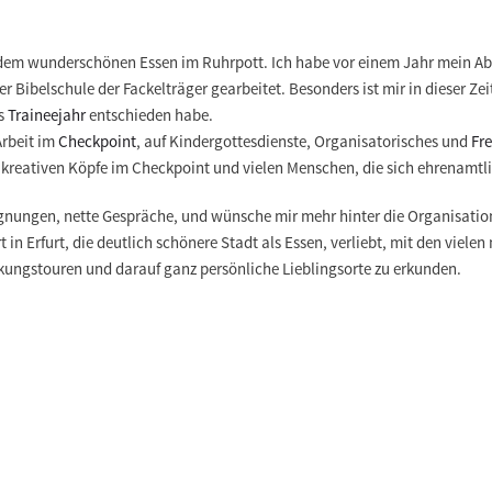
 dem
wunderschönen Essen
im Ruhrpott. Ich habe vor einem Jahr mein Ab
r Bibelschule der Fackelträger gearbeitet. Besonders ist mir in dieser
Zei
as
Traineejahr
entschieden habe.
Arbeit im
Checkpoint
, auf Kindergottesdienste, Organisatorisches und
Fre
e kreativen Köpfe im Checkpoint und vielen Menschen, die sich ehrenamtl
gnungen, nette Gespräche
, und wünsche mir mehr hinter die Organisatio
 in Erfurt, die deutlich schönere Stadt als Essen, verliebt, mit den viele
ckungstouren und darauf ganz persönliche Lieblingsorte zu erkunden.