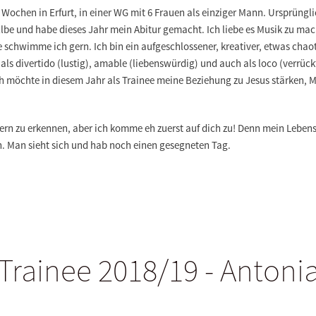
ei Wochen in Erfurt, in einer WG mit 6 Frauen
als einziger Mann
. Ursprüngl
lbe
und habe dieses Jahr mein Abitur gemacht. Ich liebe es Musik zu ma
e schwimme ich gern. Ich bin ein aufgeschlossener, kreativer, etwas cha
 als
divertido (lustig), amable (liebenswürdig) und auch als loco (verrück
h möchte in diesem Jahr als Trainee meine Beziehung zu Jesus stärken, 
ern zu erkennen
, aber ich komme eh zuerst auf dich zu!
Denn mein Lebensz
n
. Man sieht sich und hab noch einen gesegneten Tag.
Trainee 2018/19 - Antoni