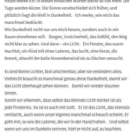
Heute merke ich: in diesen einfachen Worten steckt so viel mehr. Die
Tage werden kürzer. Die Sonne verabschiedet sich früher, und
plötzlich liegt die Welt in Dunkelheit. Ich merke, wie mich das
manchmal bedrückt.
Wie Dunkelheit nicht nur um mich herum, sondern auch in mir
Raum einnehmen will. Sorgen, Unsicherheit, das Gefühl, den Weg
nicht klar zu sehen. Und dann – ein Licht. Ein Fenster, das warm
leuchtet, ein Kind mit einer Laterne, das lacht, eine Kerze, die
brennt, obwohl der kalte Novemberwind sie zu löschen versucht.
Es sind kleine Lichter, fast unscheinbar, aber sie verändern alles.
Vielleicht braucht es manchmal genau diese Dunkelheit, damit wir
das Licht überhaupt sehen können. Damit wir wieder staunen
lernen.
Damit wir erkennen, dass selbst das kleinste Licht stärker ist als
jede Finsternis. So ist es auch mit Gott. Er ist das Licht, das niemals
verlöscht, auch wenn unser eigenes manchmal schwach scheint. Er
geht mit, so wie die Laterne, die wir in der Hand halten. Und selbst
wenn wir uns im Dunkeln verirren, hört er nicht auf, zu leuchten.