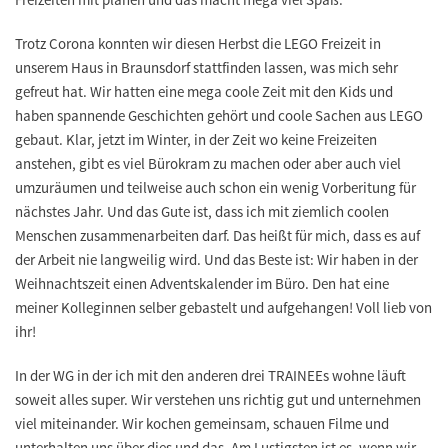
Trotz Corona konnten wir diesen Herbst die LEGO Freizeit in
unserem Haus in Braunsdorf stattfinden lassen, was mich sehr
gefreut hat. Wir hatten eine mega coole Zeit mit den Kids und
haben spannende Geschichten gehört und coole Sachen aus LEGO
gebaut. Klar, jetzt im Winter, in der Zeit wo keine Freizeiten
anstehen, gibt es viel Bürokram zu machen oder aber auch viel
umzuräumen und teilweise auch schon ein wenig Vorberitung für
nächstes Jahr. Und das Gute ist, dass ich mit ziemlich coolen
Menschen zusammenarbeiten darf. Das heißt für mich, dass es auf
der Arbeit nie langweilig wird. Und das Beste ist: Wir haben in der
Weihnachtszeit einen Adventskalender im Büro. Den hat eine
meiner Kolleginnen selber gebastelt und aufgehangen! Voll lieb von
ihr!
In der WG in der ich mit den anderen drei TRAINEEs wohne läuft
soweit alles super. Wir verstehen uns richtig gut und unternehmen
viel miteinander. Wir kochen gemeinsam, schauen Filme und
unterhalten uns über dies und das. Am Lustigsten ist es, wenn wir