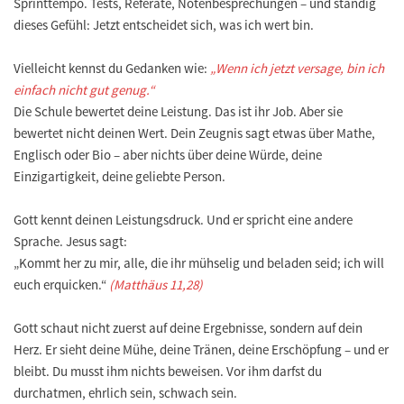
Sprinttempo. Tests, Referate, Notenbesprechungen – und ständig
dieses Gefühl: Jetzt entscheidet sich, was ich wert bin.
Vielleicht kennst du Gedanken wie:
„Wenn ich jetzt versage, bin ich
einfach nicht gut genug.“
Die Schule bewertet deine Leistung. Das ist ihr Job. Aber sie
bewertet nicht deinen Wert. Dein Zeugnis sagt etwas über Mathe,
Englisch oder Bio – aber nichts über deine Würde, deine
Einzigartigkeit, deine geliebte Person.
Gott kennt deinen Leistungsdruck. Und er spricht eine andere
Sprache. Jesus sagt:
„Kommt her zu mir, alle, die ihr mühselig und beladen seid; ich will
euch erquicken.“
(Matthäus 11,28)
Gott schaut nicht zuerst auf deine Ergebnisse, sondern auf dein
Herz. Er sieht deine Mühe, deine Tränen, deine Erschöpfung – und er
bleibt. Du musst ihm nichts beweisen. Vor ihm darfst du
durchatmen, ehrlich sein, schwach sein.