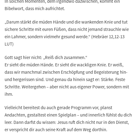
In solchen Momenten, dem irgendwo dazwischen, kommt ein
Bibelwort, dass mich aufrichtet.
„Darum stärkt die müden Hände und die wankenden Knie und tut
sichere Schritte mit euren Füßen, dass nicht jemand strauchle wie
ein Lahmer, sondern vielmehr gesund werde.“
(Hebräer 12,12-13
LUT)
Gott sagt hier nicht: „Reiß dich zusammen.“
Er sieht die müden Hände. Er sieht die wackligen Knie. Er weiß,
dass wir manchmal zwischen Erschöpfung und Begeisterung hin-
und hergerissen sind. Und genau da hinein sagt er: Stärke. Feste
Schritte. Weitergehen – aber nicht aus eigener Power, sondern mit
ihm.
Vielleicht bereitest du auch gerade Programm vor, planst
Andachten, gestaltest einen Spielplan – und innerlich fühlst du dich
leer. Dann darfst du wissen: Jesus ruft dich nicht nur in den Dienst,
er verspricht dir auch seine Kraft auf dem Weg dorthin.