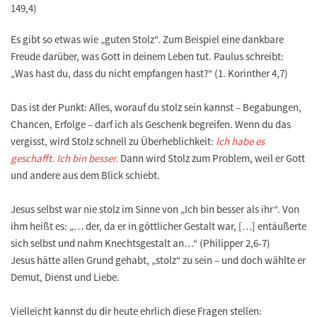
149,4)
Es gibt so etwas wie „guten Stolz“. Zum Beispiel eine dankbare
Freude darüber, was Gott in deinem Leben tut. Paulus schreibt:
„Was hast du, dass du nicht empfangen hast?“ (1. Korinther 4,7)
Das ist der Punkt: Alles, worauf du stolz sein kannst – Begabungen,
Chancen, Erfolge – darf ich als Geschenk begreifen. Wenn du das
vergisst, wird Stolz schnell zu Überheblichkeit:
Ich habe es
geschafft. Ich bin besser.
Dann wird Stolz zum Problem, weil er Gott
und andere aus dem Blick schiebt.
Jesus selbst war nie stolz im Sinne von „Ich bin besser als ihr“. Von
ihm heißt es: „… der, da er in göttlicher Gestalt war, […] entäußerte
sich selbst und nahm Knechtsgestalt an…“ (Philipper 2,6-7)
Jesus hätte allen Grund gehabt, „stolz“ zu sein – und doch wählte er
Demut, Dienst und Liebe.
Vielleicht kannst du dir heute ehrlich diese Fragen stellen: