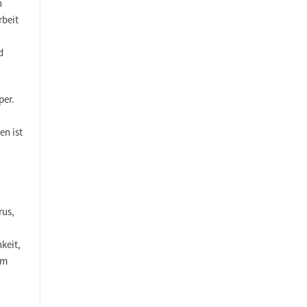
h
rbeit
d
per.
en ist
en Abständen versenden wir Informationen aus dem CVJM
Thüringen Landesverband.
dich auch für die CVJM Community und den MontagsMoment
anmelden.
rus,
keit,
l der CVJM Community zu werden, gehst du keine rechtliche Mitgliedschaft ein. Du
em
dass du dich zum CVJM in Thüringen zugehörig/verbunden fühlst.