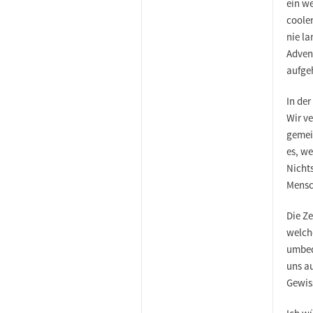
ein we
coolen
nie la
Adven
aufgeh
In der
Wir v
gemei
es, w
Nichts
Mensc
Die Ze
welche
umbed
uns au
Gewis