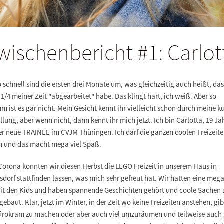
wischenbericht #1: Carlot
o schnell sind die ersten drei Monate um, was gleichzeitig auch heißt, das
1/4 meiner Zeit "abgearbeitet" habe. Das klingt hart, ich weiß. Aber so
m ist es gar nicht. Mein Gesicht kennt ihr vielleicht schon durch meine k
llung, aber wenn nicht, dann kennt ihr mich jetzt. Ich bin Carlotta, 19 Jah
er neue TRAINEE im CVJM Thüringen. Ich darf die ganzen coolen Freizeite
n und das macht mega viel Spaß.
Corona konnten wir diesen Herbst die LEGO Freizeit in unserem Haus in
dorf stattfinden lassen, was mich sehr gefreut hat. Wir hatten eine meg
mit den Kids und haben spannende Geschichten gehört und coole Sachen 
ebaut. Klar, jetzt im Winter, in der Zeit wo keine Freizeiten anstehen, gib
Bürokram zu machen oder aber auch viel umzuräumen und teilweise auch