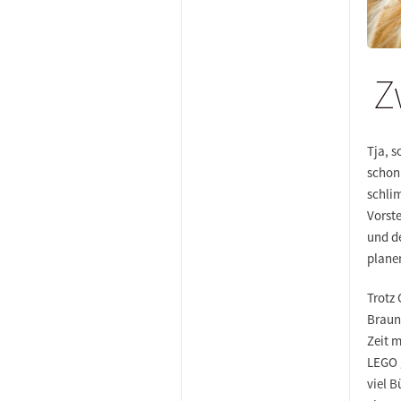
Z
Tja, s
schon 
schlim
Vorste
und d
plane
Trotz 
Brauns
Zeit 
LEGO g
viel 