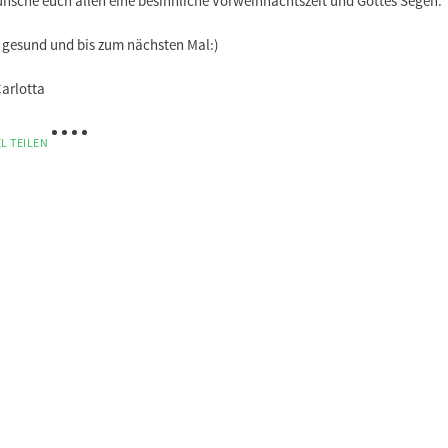
ünsche euch allen eine besinnliche Vorweihnachtszeit und Gottes Segen.
Nachname*
t gesund und bis zum nächsten Mal:)
E-Mail*
Carlotta
Handy (freiwillige A
L TEILEN
Ich möchte Informat
CVJM Thüringen 
Den Informationen b
eMail
Freiwillige A
Straße
PLZ
Ort