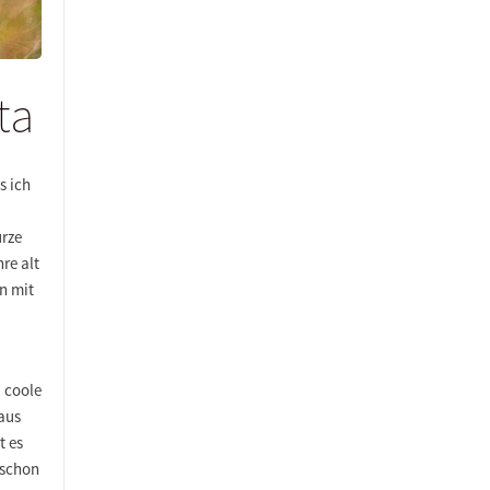
ta
s ich
urze
re alt
n mit
a coole
aus
t es
 schon