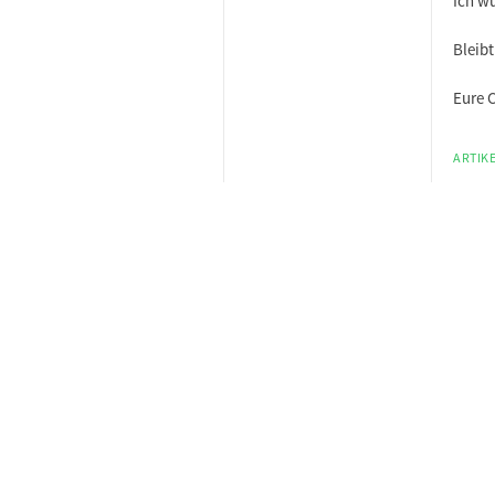
Ich w
Bleib
Eure 
ARTIKE