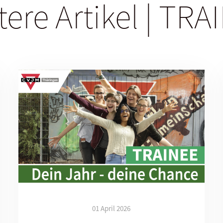
tere Artikel | TRA
Geburtsdatum
Alle Daten werden versch
Ich habe die Hinweis
Ich bin informier
Du kannst den Newsletter jederze
uns erhältst, finden können, ode
Sorgfalt und Respekt behandeln.
klickst, erklärst Du dich damit
dürfen.
01 April 2026