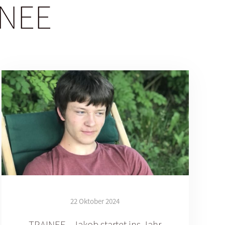
INEE
TT
MM
JJJJ
lüsselt an unseren Dienstleister (cleverreach - Deutschland) übertragen.
e zum Datenschutz gelesen und sie verstanden.*
t und einverstanden.
it ändern, indem Du auf den Abbestellungs-Link klickst, den Du in der Fußzeile jeder E-Mail, die Du von
r indem Du uns unter
newsletter@cvjm-thueringen.de
kontaktierst. Wir werden Deine Informationen mit
 Weitere Informationen zu unseren Datenschutzpraktiken findest Du auf unserer Website. Indem Du unten
 einverstanden, dass wir Deine Informationen in Übereinstimmung mit diesen Bedingungen verarbeiten
Anmelden
22 Oktober 2024
TRAINEE - Jakob startet ins Jahr