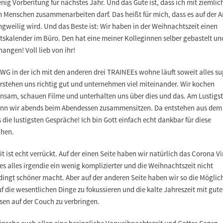
nig Vorberitung für nächstes Jahr. Und das Gute ist, dass ich mit ziemlic
 Menschen zusammenarbeiten darf. Das heißt für mich, dass es auf der A
ngweilig wird. Und das Beste ist: Wir haben in der Weihnachtszeit einen
tskalender im Büro. Den hat eine meiner Kolleginnen selber gebastelt un
angen! Voll lieb von ihr!
 WG in der ich mit den anderen drei TRAINEEs wohne läuft soweit alles su
erstehen uns richtig gut und unternehmen viel miteinander. Wir kochen
nsam, schauen Filme und unterhalten uns über dies und das. Am Lustigst
In unregelmäßig
enn wir abends beim Abendessen zusammensitzen. Da entstehen aus dem
 die lustigsten Gespräche! Ich bin Gott einfach echt dankbar für diese
hen.
Gern kannst du 
it ist echt verrückt. Auf der einen Seite haben wir natürlich das Corona Vi
s alles irgendie ein wenig komplizierter und die Weihnachtszeit nicht
ingt schöner macht. Aber auf der anderen Seite haben wir so die Möglich
Mit der Bereitschaft Tei
f die wesentlichen Dinge zu fokussieren und die kalte Jahreszeit mit gut
zeigst, 
sen auf der Couch zu verbringen.
Vorname*